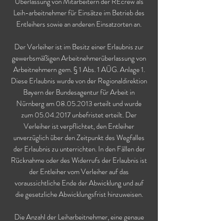
Überlassung von Mitarbeitern der REcrew als
Leih-arbeitnehmer für Einsätze im Betrieb des
Entleihers sowie an anderen Einsatzorten an.
Der Verleiher ist im Besitz einer Erlaubnis zur
gewerbsmäßigen Arbeitnehmerüberlassung von
Arbeitnehmern gem. § 1 Abs. 1 AÜG. Anlage 1.
Diese Erlaubnis wurde von der Regionaldirektion
Bayern der Bundesagentur für Arbeit in
Nürnberg am
08.05.2013
erteilt und wurde
zum
05.04.2017
unbefristet erteilt. Der
Verleiher ist verpflichtet, den Entleiher
unverzüglich über den Zeitpunkt des Wegfalles
der Erlaubnis zu unterrichten. In den Fällen der
Rücknahme oder des Widerrufs der Erlaubnis ist
der Entleiher vom Verleiher auf das
voraussichtliche Ende der Abwicklung und auf
die gesetzliche Abwicklungsfrist hinzuweisen.
Die Anzahl der Leiharbeitnehmer, eine genaue