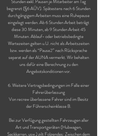
Stunden exkl. Pausen je Mitarbeiter am Tag
begrenzt (§6 AÜV). Spätestens nach 6 Stunden
durchgängigem Arbeiten muss eine Ruhepause
eingelegt werden. Ab 6 Stunden Arbeit beträgt
diese 30 Minuten, ab 9 Stunden Arbeit 45
Minuten. Ablauf- oder betriebsbedingte
Wartezeiten gelten u.U. nicht als Arbeitszeiten
bzw. werden als “Pause2” nach Rücksprache
separat auf der AUNA vermerkt. Wir behalten
uns dafür eine Berechnung zu den
Angebotskonditionen vor.
6. Weitere Vertragsbedingungen im Falle einer
Fahrerüberlassung
Von recrew überlassene Fahrer sind im Besitz
der Führerscheinklasse B.
Bei zur Verfügung gestellten Fahrzeugen aller
Art und Transportgeräten (Hubwagen,
Sackkarren, usw.) gilt Folgendes: Zwischen dem