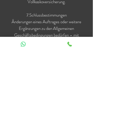
Vollkaskoversicherung.
7.Schlussbestimmungen
Änderungen eines Auftrages oder weitere
Ergänzungen zu den Allgemeinen
Geschäftsbedingungen bedürfen – mit
Ausnahme von kurzfristigen
Auftragserweiterungen in Bezug auf die
Erhöhung der Anzahl der Leiharbeitnehmer - zu
ihrer Wirksamkeit der Einhaltung der
Schriftform. Eine stillschweigende Änderung des
Auftrages oder der Allgemeinen
Vertragsbedingungen wird ausgeschlossen.
Sollte eine Regelung des Auftrages, eine
Ergänzung oder ein Passus der allgemeinen
Geschäftsbedingungen rechtsunwirksam sein
oder werden, berührt dies die Rechtswirksamkeit
der übrigen Regelungen des Auftrages sowie
dieser allgemeinen Geschäftsbedingungen nicht.
Für diesen Fall ist zwischen den