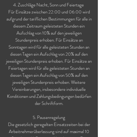
4. Zuschläge Nacht, Sonn und Feiertage
Für Einsätze zwischen 22:00 und 06:00 wird
aufgrund der tariflichen Bestimmungen für alle in
diesem Zeitraum geleisteten Stunden ein
Aufschlag von 10% auf den jeweiligen
Stundenpreis erhoben. Für Einsätze an
Sonntagen wird für alle geleisteten Stunden an
diesen Tagen ein Aufschlag von 20% auf den
jeweiligen Stundenpreis erhoben. Für Einsätze an
Feiertagen wird für alle geleisteten Stunden an
diesen Tagen ein Aufschlag von 50% auf den
jeweiligen Stundenpreis erhoben. Weitere
Vereinbarungen, insbesondere individuelle
Konditionen und Zahlungsbedingungen bedürfen
der Schriftform.
5. Pausenregelung
Die gesetzlich geregelten Einsatzzeiten bei der
Arbeitnehmerüberlassung sind auf maximal 10