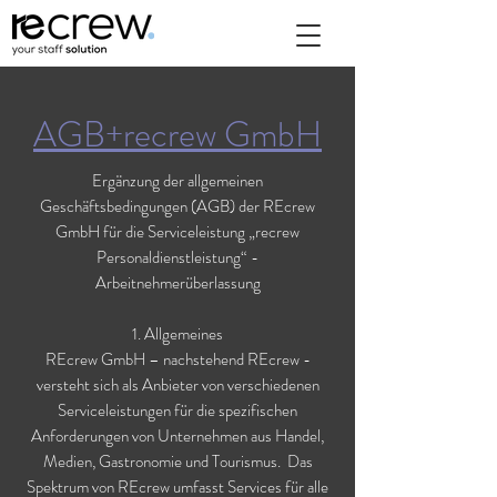
AGB+recrew GmbH
Ergänzung der allgemeinen
Geschäftsbedingungen (AGB) der REcrew
GmbH für die Serviceleistung „recrew
Personaldienstleistung“ -
Arbeitnehmerüberlassung
1. Allgemeines
REcrew GmbH – nachstehend REcrew -
versteht sich als Anbieter von verschiedenen
Serviceleistungen für die spezifischen
Anforderungen von Unternehmen aus Handel,
Medien, Gastronomie und Tourismus. Das
Spektrum von REcrew umfasst Services für alle