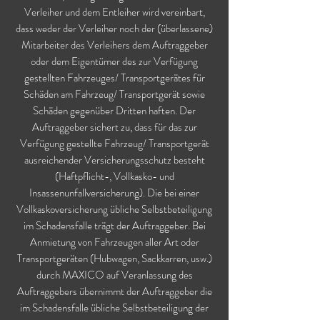
Verleiher und dem Entleiher wird vereinbart,
dass weder der Verleiher noch der (überlassene)
Mitarbeiter des Verleihers dem Auftraggeber
oder dem Eigentümer des zur Verfügung
gestellten Fahrzeuges/ Transportgerätes für
Schäden am Fahrzeug/ Transportgerät sowie
Schäden gegenüber Dritten haften. Der
Auftraggeber sichert zu, dass für das zur
Verfügung gestellte Fahrzeug/ Transportgerät
ausreichender Versicherungsschutz besteht
(Haftpflicht-, Vollkasko- und
Insassenunfallversicherung). Die bei einer
Vollkaskoversicherung übliche Selbstbeteiligung
im Schadensfalle trägt der Auftraggeber. Bei
Anmietung von Fahrzeugen aller Art oder
Transportgeräten (Hubwagen, Sackkarren, usw.)
durch MAXICO auf Veranlassung des
Auftraggebers übernimmt der Auftraggeber die
im Schadensfalle übliche Selbstbeteiligung der