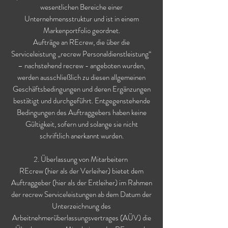
wesentlichen Bereiche einer
Unternehmensstruktur und ist in einem
Markenportfolio geordnet.
Aufträge an REcrew, die über die
Serviceleistung „recrew Personaldienstleistung“
– nachstehend recrew - angeboten wurden,
werden ausschließlich zu diesen allgemeinen
Geschäftsbedingungen und deren Ergänzungen
bestätigt und durchgeführt. Entgegenstehende
Bedingungen des Auftraggebers haben keine
Gültigkeit, sofern und solange sie nicht
schriftlich anerkannt wurden.
2. Überlassung von Mitarbeitern
REcrew (hier als der Verleiher) bietet dem
Auftraggeber (hier als der Entleiher) im Rahmen
der recrew Serviceleistungen ab dem Datum der
Unterzeichnung des
Arbeitnehmerüberlassungsvertrages (AÜV) die