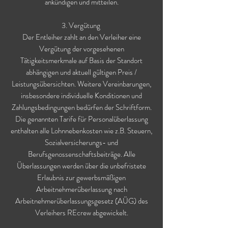
ankündigen und mitteilen.
3. Vergütung
Der Entleiher zahlt an den Verleiher eine
Vergütung der vorgesehenen
Tätigkeitsmerkmale auf Basis der Standort
abhängigen und aktuell gültigen Preis /
Leistungsübersichten. Weitere Vereinbarungen,
insbesondere individuelle Konditionen und
Zahlungsbedingungen bedürfen der Schriftform.
Die genannten Tarife für Personalüberlassung
enthalten alle Lohnnebenkosten wie z.B. Steuern,
Sozialversicherungs- und
Berufsgenossenschaftsbeiträge. Alle
Überlassungen werden über die unbefristete
Erlaubnis zur gewerbsmäßigen
Arbeitnehmerüberlassung nach
Arbeitnehmerüberlassungsgesetz (AÜG) des
Verleihers REcrew abgewickelt.