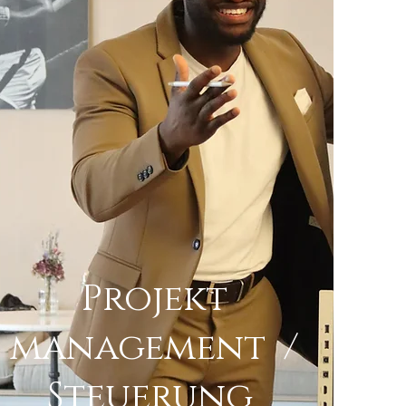
Projekt
management /
Steuerung