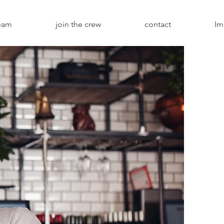
eam
join the crew
contact
Im