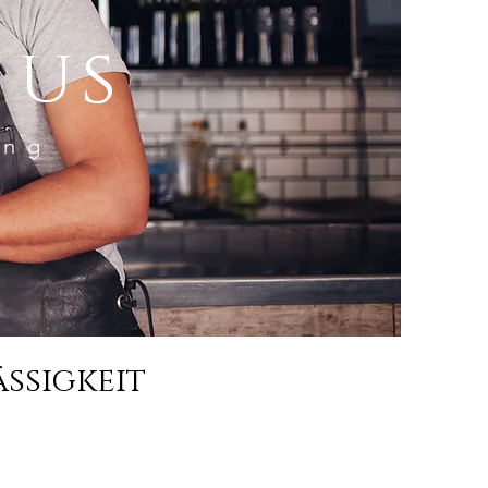
 us
ung
ssigkeit