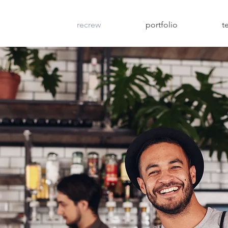
recrew
portfolio
t