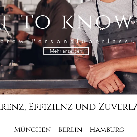
t to know
crew Personalüberlass
Mehr anzeigen
renz, Effizienz und Zuverlä
München – Berlin – Hamburg