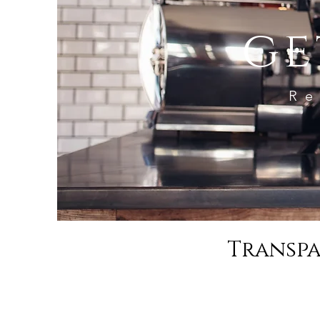
ge
Re
Transpa